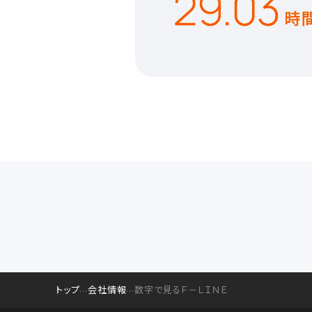
トップ
会社情報
数字で見るＦ－ＬＩＮＥ