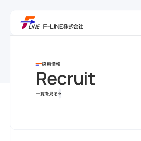
Ｆ－ＬＩＮＥ株式会社
Company
数字で見るＦ－Ｌ
Ｆ－ＬＩＮＥの強み
サービス
会社情報
サステナビリティ
採用情報
Our Strengt
Our Services
Company
Sustainabilit
Recruit
一覧を見る
一覧を見る
一覧を見る
一覧を見る
一覧を見る
会社について