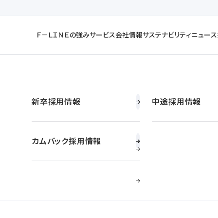
Ｆ－ＬＩＮＥの強み
サービス
会社情報
サステナビリティ
ニュース
ＩＮＥ
Ｆ－ＬＩＮＥプロジェクト
共同物流事業
トップメッセージ
環境
新卒採用情報
DX推進への取り
専用物流事業
企業理念
社会
中途採用情報
hs
y
バルク輸送
組織体制・役員一覧
SDGsへの取り組み
カムバック採用情報
受注事業
拠点一覧
物流基幹システム「ＡＬＩＳ」
安全への取り組み
各種公開情報