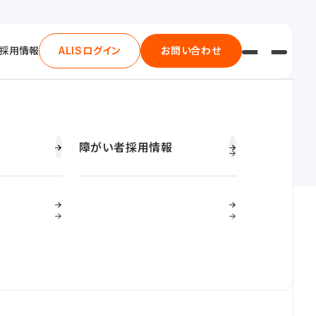
採用情報
ALISログイン
お問い合わせ
持続可能な食品物流の構築
組み
幹線輸送
会社概要・沿革
ガバナンス
障がい者採用情報
に向けた取り組み
通関事業
数字で見るＦ－ＬＩＮＥ
品質への取り組み
2026年3月期