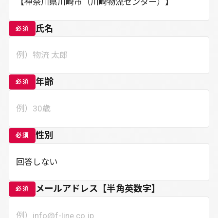
氏名
必須
年齢
必須
性別
必須
メールアドレス【半角英数字】
必須